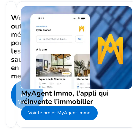
Woallen,
outil
métier
pour
les
sauveteurs
en
mer
Voir le
MyAgent Immo, l'appli qui
projet
réinvente l'immobilier
Woallen
Voir le projet MyAgent Immo