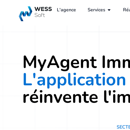
L'agence
Services
Réa
MyAgent Im
L'application
réinvente l'i
SECT