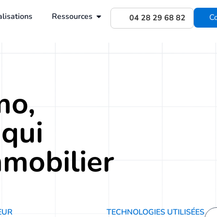
lisations
Ressources
Co
04 28 29 68 82
mo,
qui
mmobilier
EUR
TECHNOLOGIES UTILISÉES