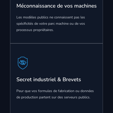
Méconnaissance de vos machines
Nous connectons l'IA exclusivement à vos manuels
techniques et historiques de maintenance validés.
Les modèles publics ne connaissent pas les
L'IA assiste vos opérateurs sans jamais inventer de
spécificités de votre parc machine ou de vos
fausses procédures.
processus propriétaires.
Fine-Tuning (Entraînement
spécifique)
Nous entraînons le modèle sur vos propres
Secret industriel & Brevets
données de production (logs machines, rapports
d'incidents) pour qu'il comprenne les subtilités
Peur que vos formules de fabrication ou données
uniques de votre usine.
de production partent sur des serveurs publics.