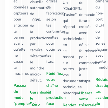
et
ordres
caméra
visuelle
Un
de
données
de
du
automatisée
"ChatGPT
la
capteurs
fabrication
non-
de
d'usine"
demande
pour
selon
port
100%
qui
future
anticiper
les
d'EPI
de
répond
croisée
la
contraintes
ou
la
aux
avec
panne
réelles
de
production
techniciens
les
avant
pour
zones
par
en
délais
qu'elle
optimiser
danger
caméra,
se
fournisseurs
ne
les
avec
détectant
basant
pour
casse
flux.
alerte
le
sur
commander
la
immédi
moindre
toutes
juste
machine.
Fluidifiez
micro-
vos
à
votre
Réduis
défaut.
documentations
temps.
Passez
chaîne
drasti
techniques
du
de
les
Garantissez
historiques.
Libérez
mode
production
accide
le
votre
"pompier"
face
du
"Zéro
Rendez
trésorerie