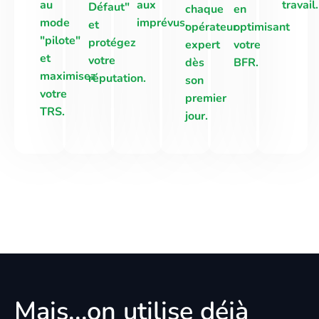
au
aux
travail.
Défaut"
chaque
en
mode
imprévus.
et
opérateur
optimisant
"pilote"
protégez
expert
votre
et
votre
dès
BFR.
maximisez
réputation.
son
votre
premier
TRS.
jour.
Mais...on utilise déjà