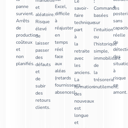
manuelle
Le
:
panne
Excel,
a
et
savoir-
Commandes
survient.
difficile
posteri
aléatoire.
faire
basées
Arrêts
à
sans
Risque
technique
sur
de
réajuster
capacit
élevé
part
l'intuition
production
en
réelle
de
à
ou
coûteux
temps
de
laisser
la
l'historique
et
réel
détect
passer
retraite
simple,
non
face
des
des
avec
immobilisant
planifiés.
aux
situati
défauts
les
de
aléas
à
et
anciens.
la
(retards
risque
de
La
trésorerie
fournisseurs,
en
subir
formation
inutilement.
absences).
amont.
des
des
retours
nouveaux
clients.
est
longue
et