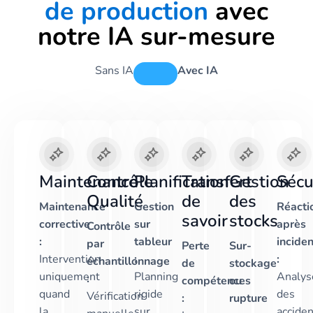
de production
avec
notre IA sur-mesure
Sans IA
Avec IA
Maintenance
Contrôle
Planification
Transfert
Gestion
Sécu
Qualité
de
des
Maintenance
Gestion
Réacti
savoir
stocks
corrective
sur
après
Contrôle
:
tableur
inciden
par
Perte
Sur-
Intervention
:
:
échantillonnage
de
stockage
uniquement
Planning
Analys
:
compétences
ou
quand
rigide
des
Vérification
:
rupture
la
sur
accide