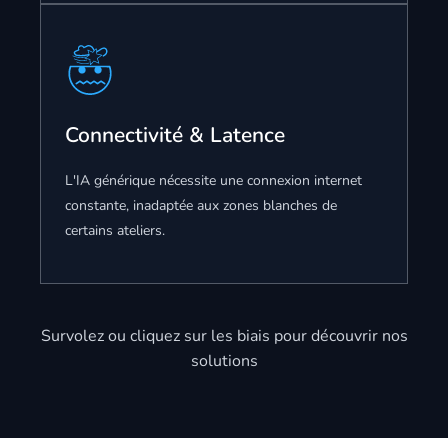
Souveraineté des données
Nous déployons des modèles locaux (sur vos
Connectivité & Latence
serveurs ou directement sur les machines). Vos
données sensibles ne sortent jamais de l'enceinte
L'IA générique nécessite une connexion internet
de l'usine.
constante, inadaptée aux zones blanches de
certains ateliers.
Survolez ou cliquez sur les biais pour découvrir nos
solutions
Mode Hors-ligne
Nous développons des solutions capables de
fonctionner sans internet, garantissant la