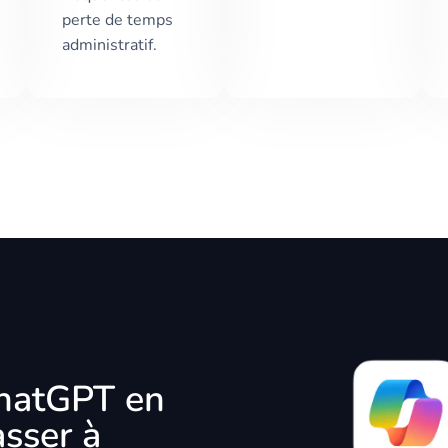
perte de temps
administratif.
 ChatGPT en
asser à