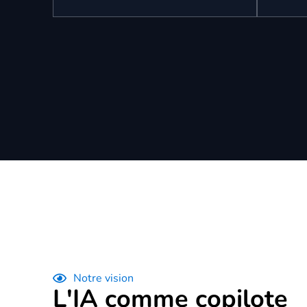
RAG (Retrieval-
Fine
Augmented Generation)
(Ent
Nous connectons l'IA directement à
Nous en
votre WMS/ERP. Elle raisonne
histori
uniquement sur vos stocks réels. Si le
contrai
produit n'est pas en rayon, l'IA ne
ses rec
l'invente pas.
physiqu
Notre vision
L'IA comme copilote