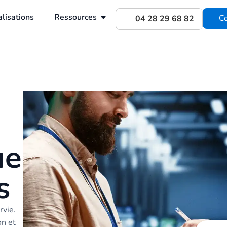
lisations
Ressources
Co
04 28 29 68 82
ue
s
rvie.
on et