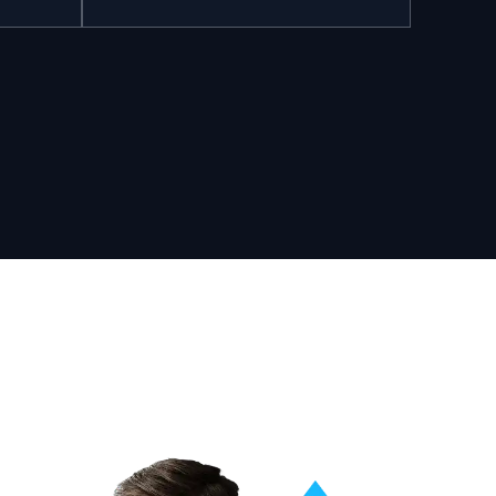
Agents Autonomes
(MCP)
Nous ne faisons pas que du "chat".
ocaux
Nous connectons l'IA à vos API pour
ues et
qu'elle puisse agir : passer une
de votre
commande, alerter un technicien ou
mettre à jour un statut de livraison
automatiquement.