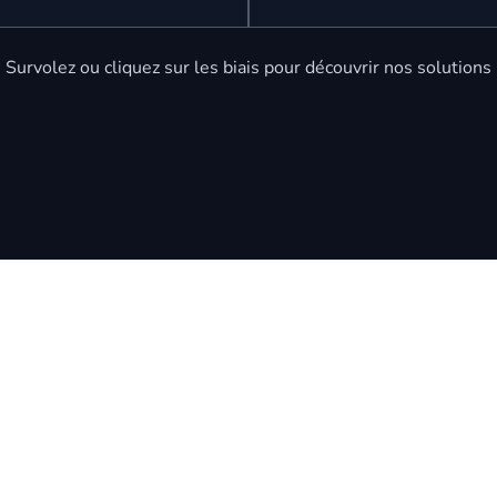
Survolez ou cliquez sur les biais pour découvrir nos solutions
-Tuning
Souveraineté des
raînement spécifique)
données
traînons le modèle sur vos
Nous déployons des modèles l
ques d'opérations et vos
ou privés. Vos données logistiq
ntes métier spécifiques pour que
stratégiques ne sortent jamais 
ommandations soient
environnement sécurisé.
ement applicables.